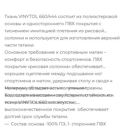
Ткань VINYTOL 660/444 состоит из полиэстеровой
основы и одностороннего ПВХ покрытия с
тиснением-имитацией плетения из рисовой
соломки и используется для изготовления верхней
части татами.
Основное требование к спортивным матам –
комфорт и безопасность спортсменов. ПВХ
покрытие «рисовая соломка» обеспечивает
хорошее сцепление между подошвами ног
спортсмена и матом, удерживая стопу и сводя к
Материал обладает великолепными
минимуму возможность получения травмы.
водоотталкивающими свойствами, стойкостью к
Благодаря качественному покрытию татами из
истиранию и износостойкостью,
ткани VINYTOL 660 «не жгутся».
высококачественное покрытие обеспечивает
долгий срок службы татами.
Состав: основа -100% ПЭ, 1- стороннее ПВХ