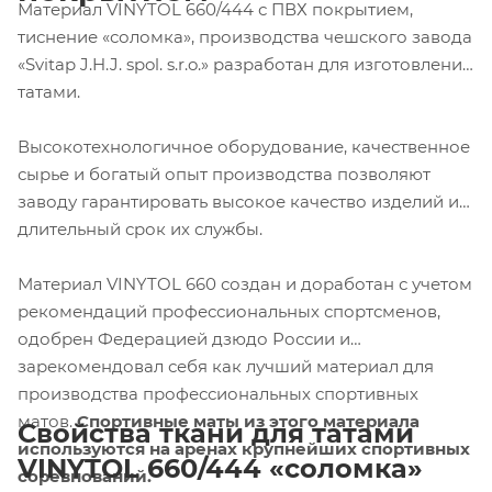
Материал VINYTOL 660/444 с ПВХ покрытием,
тиснение «соломка», производства чешского завода
«Svitap J.H.J. spol. s.r.o.» разработан для изготовления
татами.
Высокотехнологичное оборудование, качественное
сырье и богатый опыт производства позволяют
заводу гарантировать высокое качество изделий и
длительный срок их службы.
Материал VINYTOL 660 создан и доработан с учетом
рекомендаций профессиональных спортсменов,
одобрен Федерацией дзюдо России и
зарекомендовал себя как лучший материал для
производства профессиональных спортивных
матов.
Спортивные маты из этого материала
Свойства ткани для татами
используются на аренах крупнейших спортивных
VINYTOL
660/444 «соломка»
соревнований.