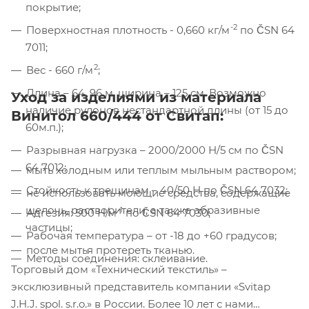
покрытие;
Компания «Торговый Дом Технический
Текстиль» использует cookie-файлы и
-2
Поверхностная плотность - 0,660 кг/м
по ČSN 64
обрабатывает персональные данные с
7011;
использованием Яндекс Метрики. Это
2
Вес - 660 г/м
;
улучшает работу сайта и
взаимодействие с ним. Подробнее - в
Длина – 64, 96 м, ширина – 125 см. Возможно
Уход за изделиями из материала
Политике
. Подтвердите ваше согласие,
наличие рулонов нестандартной длины (от 15 до
Винитол 660/444 от Свитап:
нажав кнопку "Принять".
60м.п.);
Разрывная нагрузка – 2000/2000 Н/5 см по ČSN
Принять
64 7012;
мыть холодным или теплым мыльным раствором;
Стойкость к трещинам – 40/50 Н по ČSN 64 7032;
не использовать моющие средства, содержащие
щелочь, растворители, а также абразивные
-1
Адгезия: 500 Н/м
по ČSN 64 7030;
частицы;
Рабочая температура – от -18 до +60 градусов;
после мытья протереть тканью.
Методы соединения: склеивание.
Торговый дом «Технический текстиль» –
эксклюзивный представитель компании «Svitap
J.H.J. spol. s.r.o.» в России. Более 10 лет с нами