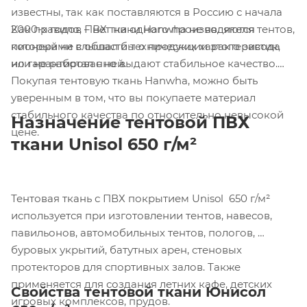
известны, так как поставляются в Россию с начала
Как правило, ПВХ ткани Hanwha не являются
2000-х годов – нет ни одного производителя тентов,
пионерами в области технических характеристик,
который не слышал бы о продукции этого завода
но гарантированно выдают стабильное качество.
или не работал с ней.
Покупая тентовую ткань Hanwha, можно быть
уверенным в том, что вы покупаете материал
стабильного качества по относительно невысокой
Назначение тентовой ПВХ
цене.
ткани Unisol 650 г/м²
Тентовая ткань с ПВХ покрытием Unisol 650 г/м²
используется при изготовлении тентов, навесов,
павильонов, автомобильных тентов, пологов,
буровых укрытий, батутных арен, стеновых
протекторов для спортивных залов. Также
применяется для создания летних кафе, детских
Свойства тентовой ткани Юнисол
игровых комплексов, прудов.