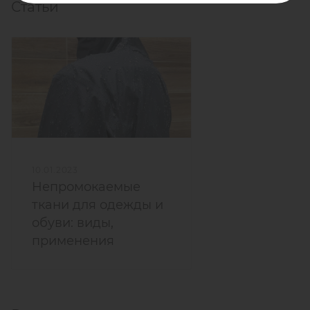
Статьи
10.01.2023
Непромокаемые
ткани для одежды и
обуви: виды,
применения