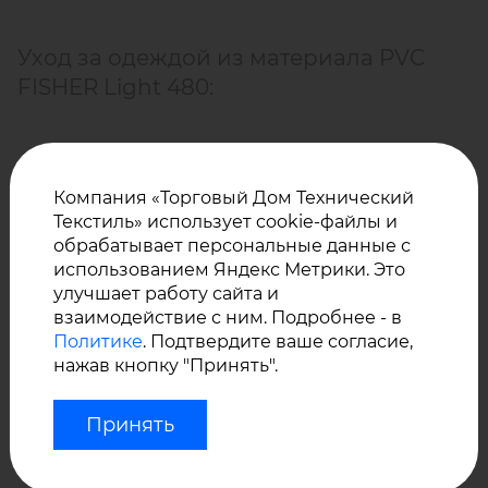
Уход за одеждой из материала PVC
FISHER Light 480:
стирка любым способом при температуре не
Компания «Торговый Дом Технический
выше 40˚С без использования отбеливателей;
Текстиль» использует cookie-файлы и
сушка холодным воздухом;
обрабатывает персональные данные с
использованием Яндекс Метрики. Это
не допускается глажение.
улучшает работу сайта и
взаимодействие с ним. Подробнее - в
У нас Вы можете купить оптом ткани на
Политике
. Подтвердите ваше согласие,
трикотажной основе с ПВХ или ПУ покрытием,
нажав кнопку "Принять".
мембранные, антибактериальные и антимикробные
материалы и другие ткани для спецодежды и
Принять
влагостойкой одежды.