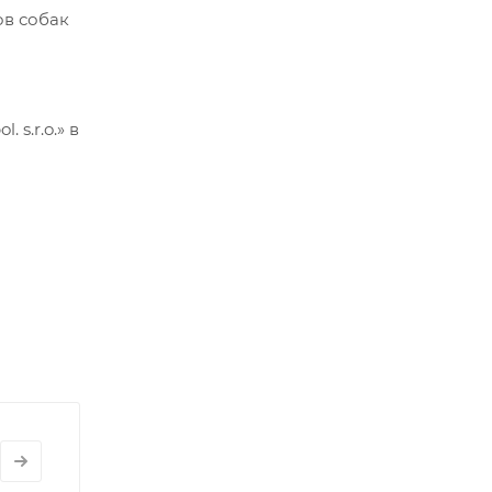
ов собак
s.r.o.» в