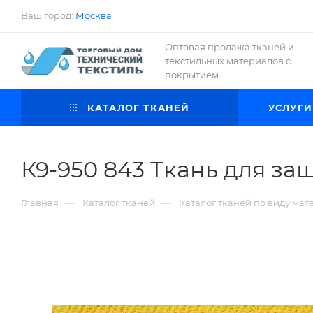
Ваш город:
Москва
Оптовая продажа тканей и
текстильных материалов с
покрытием
КАТАЛОГ ТКАНЕЙ
УСЛУГИ
К9-950 843 Ткань для за
—
—
Главная
Каталог тканей
Каталог тканей по виду мат