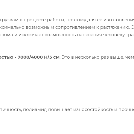
рузкам в процессе работы, поэтому для ее изготовлени
ксимально возможным сопротивлением к растяжению. 
стюма и исключает возможность нанесения человеку тр
тью - 7000/4000 Н/5 см
. Это в несколько раз выше, че
пания «Торговый Дом Технический Текстиль»
ользует cookie-файлы и обрабатывает
сональные данные с использованием Яндекс
ичность, полиамид повышает износостойкость и прочно
рики. Это улучшает работу сайта и
имодействие с ним. Подробнее - в
Политике
.
твердите ваше согласие, нажав кнопку "Принят