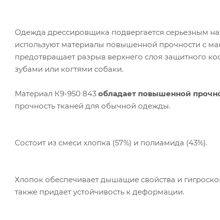
Одежда дрессировщика подвергается серьезным наг
используют материалы повышенной прочности с ма
предотвращает разрыв верхнего слоя защитного ко
зубами или когтями собаки.
Материал К9-950 843
обладает повышенной прочнос
прочность тканей для обычной одежды.
Состоит из смеси хлопка (57%) и полиамида (43%).
Ком
исп
пер
Хлопок обеспечивает дышащие свойства и гигроскоп
Мет
также придает устойчивость к деформации.
вза
Под