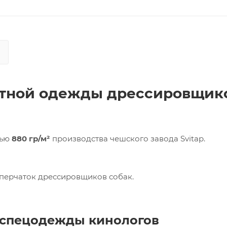
итной одежды дрессировщик
тью
880 гр/м²
производства чешского завода Svitap.
перчаток дрессировщиков собак.
я спецодежды кинологов