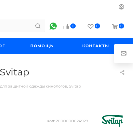
0
0
0
ОГ
ПОМОЩЬ
КОНТАКТЫ
Svitap
 для защитной одежды кинологов, Svitap
Код:
2000000024929