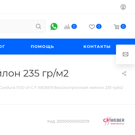
0
0
0
ОГ
ПОМОЩЬ
КОНТАКТЫ
лон 235 гр/м2
 Cordura 1100 от C.F.WEBER Высокопрочный нейлон 235 гр/м2
Код:
2000000002019