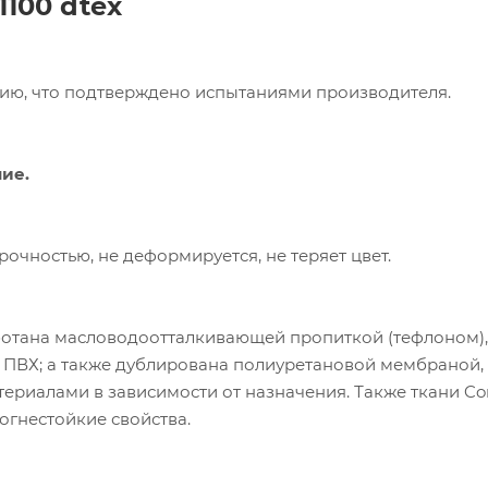
1100
dtex
нию, что подтверждено испытаниями производителя.
ие.
пания «Торговый Дом Технический Текстиль»
ользует cookie-файлы и обрабатывает
сональные данные с использованием Яндекс
чностью, не деформируется, не теряет цвет.
рики. Это улучшает работу сайта и
имодействие с ним. Подробнее - в
Политике
.
твердите ваше согласие, нажав кнопку "Принят
ботана масловодоотталкивающей пропиткой (тефлоном)
 ПВХ; а также дублирована полиуретановой мембраной,
Принять
риалами в зависимости от назначения. Также ткани Co
стойким полиуретаном, придав огнестойкие свойства.