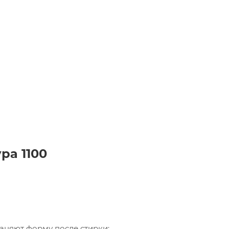
ра 1100
раняют форму после стирки;