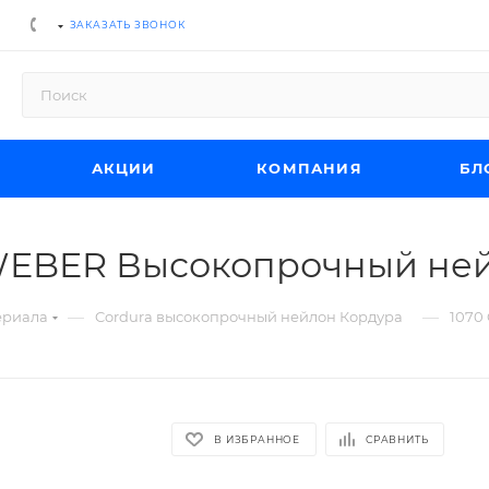
ЗАКАЗАТЬ ЗВОНОК
АКЦИИ
КОМПАНИЯ
БЛ
F.WEBER Высокопрочный ней
—
—
ериала
Cordura высокопрочный нейлон Кордура
1070
В ИЗБРАННОЕ
СРАВНИТЬ