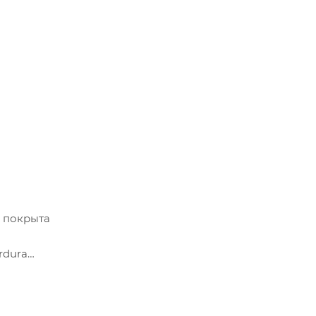
ь".
, покрыта
rdura