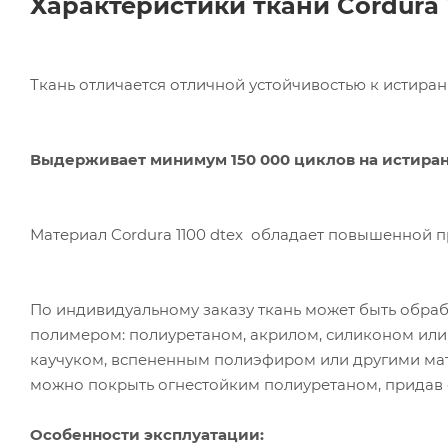
Характеристики ткани Cordura 
Ткань отличается отличной устойчивостью к истира
Выдерживает минимум 150 000 циклов на истиран
Ком
исп
пер
Материал Cordura 1100 dtex
обладает повышенной про
Мет
вза
Под
По индивидуальному заказу ткань может быть обра
полимером: полиуретаном, акрилом, силиконом или
каучуком, вспененным полиэфиром или другими мате
можно покрыть огне
Особенности эксплуатации: