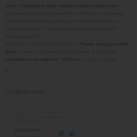
ООО «Торговый Дом Технический текстиль»
-
официальный представитель в России компании
С.F.Weber, Германия, ведущего производителя
тканей Cordura ® (Кодура) из высокопрочного
полиамида 6.6.
У нас Вы можете купить оптом
Ткань Кордура 1100
dtex
.
Ткань поставляется под заказ, в рулонах,
минимальная партия – 350м.п.
в одном цвете.
Сотрудники
ВЕДУЩИЙ СПЕЦИАЛИСТ
ООО «ТД ТЕХНИЧЕСКИЙ
ТЕКСТИЛЬ»
Виктория