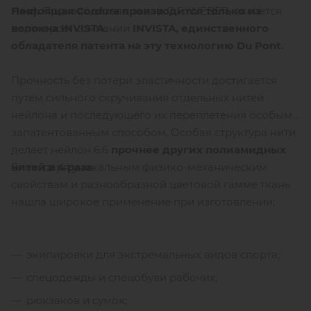
Настоящая Сordura производится только из
Пон).
Производитель, завод C.F. WEBER, является
волокна INVISTA
.
партнером компании
INVISTA, единственного
обладателя патента на эту технологию Du Pont.
Прочность без потери эластичности достигается
путем сильного скручивания отдельных нитей
нейлона и последующего их переплетения особым
запатентованным способом. Особая структура нити
делает нейлон 6.6
прочнее других полиамидных
Благодаря уникальным физико-механическим
нитей в 4 раза
.
свойствам и разнообразной цветовой гамме ткань
нашла широкое применение при изготовлении:
экипировки для экстремальных видов спорта;
спецодежды и спецобуви рабочих;
рюкзаков и сумок;