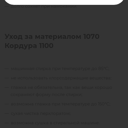
долго сохнет при намокании.
Уход за материалом 1070
Кордура 1100
машинная стирка при температуре до 85°С;
не использовать хлорсодержащие вещества;
глажка не обязательна, так как вещи хорошо
сохраняют форму после стирки;
возможна глажка при температуре до 150°С;
сухая чистка перхлоратом;
возможна сушка в стиральной машине.