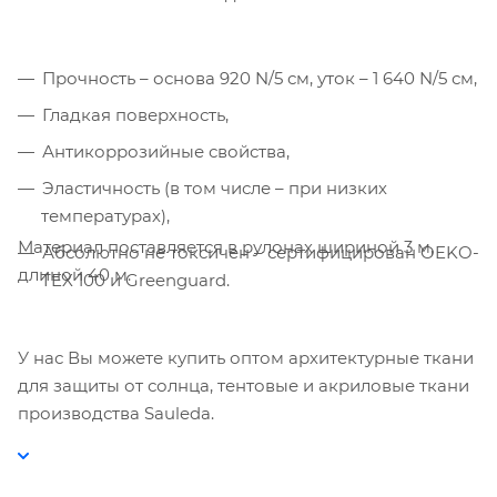
Прочность – основа 920 N/5 см, уток – 1 640 N/5 см,
Гладкая поверхность,
Компания «Торговый Дом Технический
Текстиль» использует cookie-файлы и
Антикоррозийные свойства,
обрабатывает персональные данные с
Эластичность (в том числе – при низких
использованием Яндекс Метрики. Это
температурах),
улучшает работу сайта и
взаимодействие с ним. Подробнее - в
Материал поставляется в рулонах шириной 3 м,
Абсолютно не токсичен – сертифицирован OEKO-
Политике
. Подтвердите ваше согласие,
длиной 40 м.
TEX 100 и Greenguard.
нажав кнопку "Принять".
Принять
У нас Вы можете купить оптом архитектурные ткани
для защиты от солнца, тентовые и акриловые ткани
производства Sauleda.