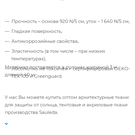
Прочность – основа 920 N/5 см, уток – 1 640 N/5 см,
Гладкая поверхность,
Компания «Торговый Дом Технический
Текстиль» использует cookie-файлы и
Антикоррозийные свойства,
обрабатывает персональные данные с
Эластичность (в том числе – при низких
использованием Яндекс Метрики. Это
температурах),
улучшает работу сайта и
взаимодействие с ним. Подробнее - в
Материал поставляется в рулонах шириной 3 м,
Абсолютно не токсичен – сертифицирован OEKO-
Политике
. Подтвердите ваше согласие,
длиной 40 м.
TEX 100 и Greenguard.
нажав кнопку "Принять".
Принять
У нас Вы можете купить оптом архитектурные ткани
для защиты от солнца, тентовые и акриловые ткани
производства Sauleda.