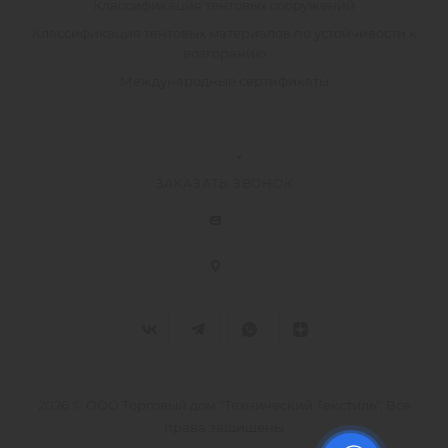
Классификация тентовых сооружений
Классификация тентовых материалов по устойчивости к
возгоранию
Международные сертификаты
ЗАКАЗАТЬ ЗВОНОК
2026 © ООО Торговый дом "Технический Текстиль", Все
права защищены