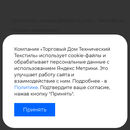
Прочность – основа 920 N/5 см, уток – 1 640 N/5 см,
Гладкая поверхность,
Антикоррозийные свойства,
Эластичность (в том числе – при низких
Компания «Торговый Дом Технический
Текстиль» использует cookie-файлы и
температурах),
обрабатывает персональные данные с
Материал поставляется в рулонах шириной 3 м,
Абсолютно не токсичен – сертифицирован OEKO-
использованием Яндекс Метрики. Это
длиной 40 м.
TEX 100 и Greenguard.
улучшает работу сайта и
взаимодействие с ним. Подробнее - в
Политике
. Подтвердите ваше согласие,
У нас Вы можете купить оптом архитектурные ткани
нажав кнопку "Принять".
для защиты от солнца, тентовые и акриловые ткани
производства Sauleda.
Принять