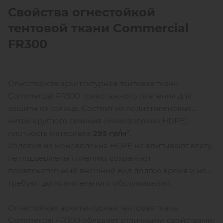
Свойства огнестойкой
тентовой ткани
Commercial
FR300
Огнестойкая архитектурная тентовая ткань
Commercial FR300 трикотажного плетения для
защиты от солнца. Состоит из полиэтиленовых
нитей круглого сечения (моноволокно HDPE),
плотность материала
295 гр/м²
.
Изделия из моноволокна HDPE не впитывают влагу,
не подвержены гниению, сохраняют
привлекательный внешний вид долгое время и не
требуют дополнительного обслуживания.
Огнестойкая архитектурная тентовая ткань
Commercial FR300 обладает отличными свойствами: