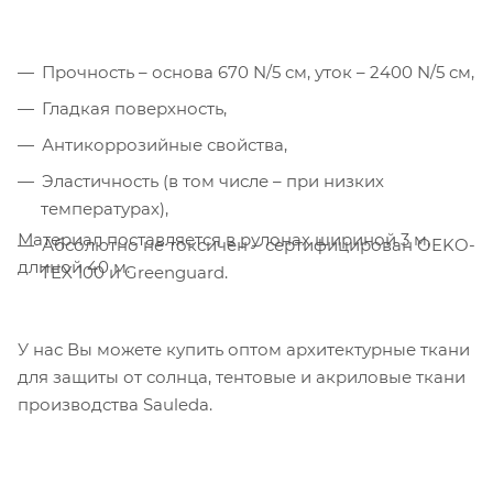
обрабатывает персональные данные с
использованием Яндекс Метрики. Это
улучшает работу сайта и
Прочность – основа 670 N/5 см, уток – 2400 N/5 см,
взаимодействие с ним. Подробнее - в
Гладкая поверхность,
Политике
. Подтвердите ваше согласие,
нажав кнопку "Принять".
Антикоррозийные свойства,
Эластичность (в том числе – при низких
Принять
температурах),
Материал поставляется в рулонах шириной 3 м,
Абсолютно не токсичен – сертифицирован OEKO-
длиной 40 м.
TEX 100 и Greenguard.
У нас Вы можете купить оптом архитектурные ткани
для защиты от солнца, тентовые и акриловые ткани
производства Sauleda.