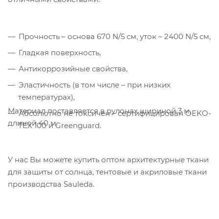
обрабатывает персональные данные с
использованием Яндекс Метрики. Это
улучшает работу сайта и
Прочность – основа 670 N/5 см, уток – 2400 N/5 см,
взаимодействие с ним. Подробнее - в
Политике
. Подтвердите ваше согласие,
Гладкая поверхность,
нажав кнопку "Принять".
Антикоррозийные свойства,
Эластичность (в том числе – при низких
Принять
температурах),
Материал поставляется в рулонах шириной 3 м,
Абсолютно не токсичен – сертифицирован OEKO-
длиной 40 м.
TEX 100 и Greenguard.
У нас Вы можете купить оптом архитектурные ткани
для защиты от солнца, тентовые и акриловые ткани
производства Sauleda.