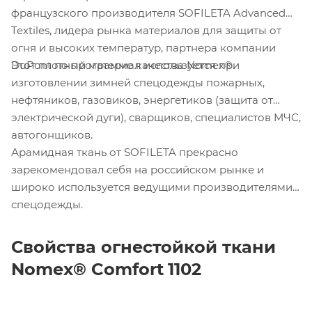
французского производителя SOFILETA Advanced
Textiles, лидера рынка материалов для защиты от
огня и высоких температур, партнера компании
Этот плотный материал используется при
DuPont по программе качества Nomex®.
изготовлении зимней спецодежды пожарных,
нефтяников, газовиков, энергетиков (защита от
электрической дуги), сварщиков, специалистов МЧС,
автогонщиков.
Арамидная ткань от SOFILETA прекрасно
зарекомендовал себя на российском рынке и
широко используется ведущими производителями
спецодежды.
Свойства огнестойкой ткани
Nomex
®
Comfort
1102