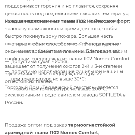
поддерживает горения и не плавится, сохраняя
целостность под воздействием высоких температур,
Уход за изделиями из ткани 1102 Номэкс комфорт:
не выделяет токсичных газов и дыма. Это дает
человеку возможность и время для того, чтобы
Компания «Торговый Дом Технический
быстро покинуть зону пожара. Большая часть
Текстиль» использует cookie-файлы и
ожогов развивается в течение 10-15 секунд после
стирка любым способом при температуре не
обрабатывает персональные данные с
окончания воздействия пламени. Благодаря своим
выше 60°С без использования отбеливателей;
использованием Яндекс Метрики. Это
свойствам, спецодежда из ткани 1102 Nomex Comfort
допустима сухая чистка;
улучшает работу сайта и
защищает от получения ожогов 2-й и 3-й степени
взаимодействие с ним. Подробнее - в
допустимо использование сушильной машины
эффективнее, чем спецодежда из других
Политике
. Подтвердите ваше согласие,
при температуре не выше 30°С;
огнестойких тканей.
нажав кнопку "Принять".
Торговый Дом «Технический текстиль» является
глажка при температуре не выше 200°С.
эксклюзивным представителем завода SOFILETA в
Принять
России.
Продажа оптом под заказ
термоогнестойкой
арамидной ткани 1102
Nomex
Comfort
,