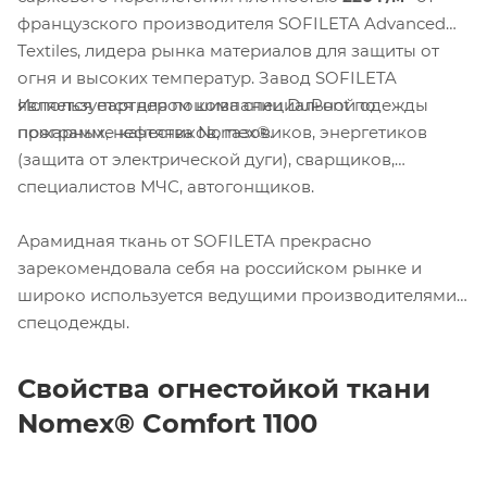
французского производителя SOFILETA Advanced
Textiles, лидера рынка материалов для защиты от
огня и высоких температур. Завод SOFILETA
Используется для пошива специальной одежды
является партнером компании DuPont по
пожарных, нефтяников, газовиков, энергетиков
программе качества Nomex®.
(защита от электрической дуги), сварщиков,
специалистов МЧС, автогонщиков.
Арамидная ткань от SOFILETA прекрасно
зарекомендовала себя на российском рынке и
широко используется ведущими производителями
спецодежды.
Свойства огнестойкой ткани
Nomex
®
Comfort
1100