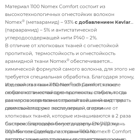
Материал 1100 Nomex Comfort состоит из
высокотехнологичных огнестойких волокон
®
®
Nomex
(метаарамид) – 93%
с добавлением Kevlar
(параарамид) – 5% и антистатической
углеродосодержащей нити P140 – 2%.
В отличие от хлопковых тканей с огнестойкой
пропиткой, термостойкость и огнестойкость
®
арамидной ткани Nomex
обеспечивается
химической формулой самого волокна, для этого не
требуется специальная обработка. Благодаря этому,
®
Изделия из ткани 1100 Nomex® Comfort также
все свойства ткани Nomex
сохраняются после
сохраняют высочайшую прочность, стабильность
любого количества промышленных стирок, тогда
размеров и привлекательный внешний вид при
как хлопковые ткани с пропиткой начинают терять
длительном сроке эксплуатации, в отличие от
свои свойства уже после первой стирки.
хлопковых тканей, которые изнашиваются в 2 раза
Согласно европейскому стандарту EN 11612 ткань
быстрее. Благодаря более длительному сроку
1100 Nomex Comfort по ограничению
службы спецодежды из ткани 1100 Nomex® Comfort
распространения пламени соответствует уровню
затраты на ее использование существенно ниже,