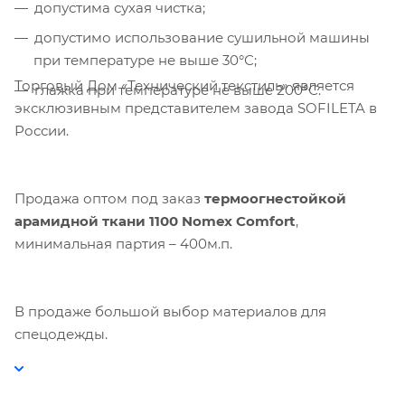
допустима сухая чистка;
допустимо использование сушильной машины
при температуре не выше 30°С;
Торговый Дом «Технический текстиль» является
глажка при температуре не выше 200°С.
эксклюзивным представителем завода SOFILETA в
России.
Продажа оптом под заказ
термоогнестойкой
арамидной ткани 1100
Nomex
Comfort
,
минимальная партия – 400м.п.
В продаже большой выбор материалов для
спецодежды.