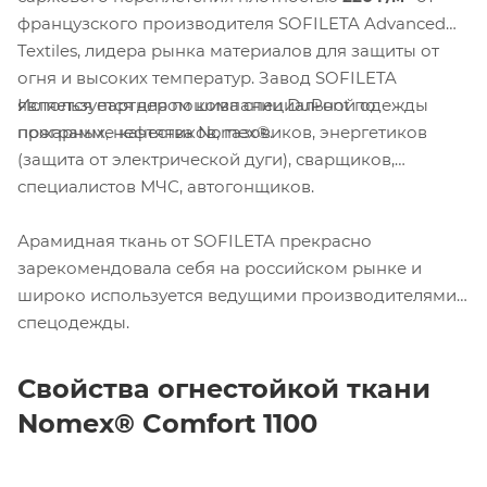
французского производителя SOFILETA Advanced
Textiles, лидера рынка материалов для защиты от
огня и высоких температур. Завод SOFILETA
Используется для пошива специальной одежды
является партнером компании DuPont по
пожарных, нефтяников, газовиков, энергетиков
программе качества Nomex®.
(защита от электрической дуги), сварщиков,
специалистов МЧС, автогонщиков.
Арамидная ткань от SOFILETA прекрасно
зарекомендовала себя на российском рынке и
широко используется ведущими производителями
спецодежды.
Свойства огнестойкой ткани
Nomex
®
Comfort
1100