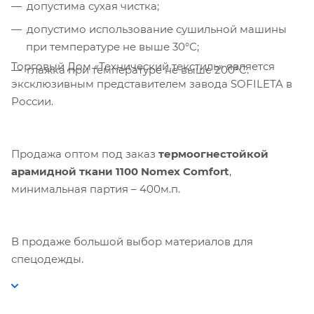
допустима сухая чистка;
допустимо использование сушильной машины
при температуре не выше 30°С;
Торговый Дом «Технический текстиль» является
глажка при температуре не выше 200°С.
эксклюзивным представителем завода SOFILETA в
России.
Продажа оптом под заказ
термоогнестойкой
арамидной ткани 1100
Nomex
Comfort
,
минимальная партия – 400м.п.
В продаже большой выбор материалов для
спецодежды.