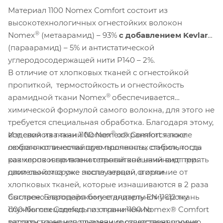
Материал 1100 Nomex Comfort состоит из
высокотехнологичных огнестойких волокон
®
®
Nomex
(метаарамид) – 93%
с добавлением Kevlar
(параарамид) – 5% и антистатической
углеродосодержащей нити P140 – 2%.
В отличие от хлопковых тканей с огнестойкой
пропиткой, термостойкость и огнестойкость
®
арамидной ткани Nomex
обеспечивается
химической формулой самого волокна, для этого не
требуется специальная обработка. Благодаря этому,
®
Изделия из ткани 1100 Nomex® Comfort также
все свойства ткани Nomex
сохраняются после
сохраняют высочайшую прочность, стабильность
любого количества промышленных стирок, тогда
размеров и привлекательный внешний вид при
как хлопковые ткани с пропиткой начинают терять
длительном сроке эксплуатации, в отличие от
свои свойства уже после первой стирки.
хлопковых тканей, которые изнашиваются в 2 раза
Согласно европейскому стандарту EN 11612 ткань
быстрее. Благодаря более длительному сроку
1100 Nomex Comfort по ограничению
службы спецодежды из ткани 1100 Nomex® Comfort
распространения пламени соответствует уровню
затраты на ее использование существенно ниже,