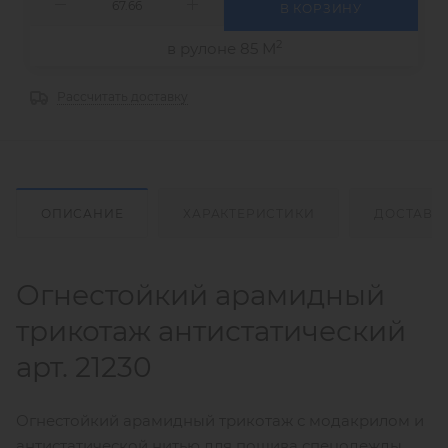
В КОРЗИНУ
2
в рулоне 85 М
Рассчитать доставку
ОПИСАНИЕ
ХАРАКТЕРИСТИКИ
ДОСТАВК
Огнестойкий арамидный
трикотаж антистатический
арт. 21230
Огнестойкий арамидный трикотаж с модакрилом и
антистатической нитью для пошива спецодежды,