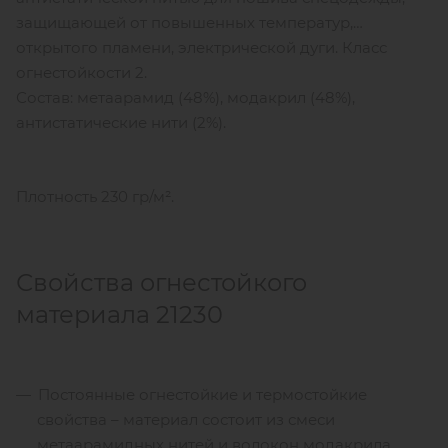
защищающей от повышенных температур,
открытого пламени, электрической дуги. Класс
огнестойкости 2.
Состав: метаарамид (48%), модакрил (48%),
антистатические нити (2%).
Плотность 230 гр/м².
Свойства огнестойкого
материала 21230
Постоянные огнестойкие и термостойкие
свойства – материал состоит из смеси
метаарамидных нитей и волокон модакрила,