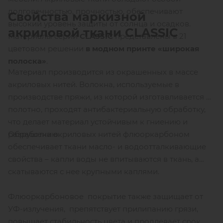
долговечностью, прочностью, обеспечивают
Свойства маркизной
высокий уровень защиты от солнца и осадков.
акриловой ткани
CLASSIC
Материалы серии
CLASSIC
представлены в 21
цветовом решении
в модном принте «широкая
полоска»
.
Материал производится из окрашенных в массе
акриловых нитей. Волокна, используемые в
производстве пряжи, из которой изготавливается
полотно, проходят антибактериальную обработку,
что делает материал устойчивым к гниению и
Обработка акриловых нитей флюоркарбоном
разрушению.
обеспечивает ткани масло- и водоотталкивающие
свойства – капли воды не впитываются в ткань, а
скатываются с нее крупными каплями.
Флюоркарбоновое покрытие также защищает от
УФ-излучения, препятствует прилипанию грязи,
повышает стабильность цвета и продлевает срок