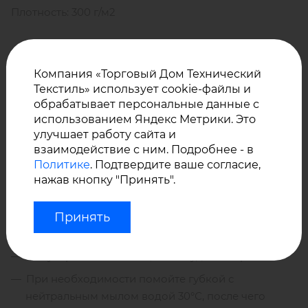
Плотность: 300 г/м2
Методы соединения ткани: шитье, склейка. Места
Компания «Торговый Дом Технический
соединения необходимо герметизировать
Текстиль» использует cookie-файлы и
специальной тесьмой Sauleda или полиуретановым
обрабатывает персональные данные с
клеем.
использованием Яндекс Метрики. Это
улучшает работу сайта и
взаимодействие с ним. Подробнее - в
Уход за акриловой тканью
Политике
. Подтвердите ваше согласие,
Классик коллекции Сенсейшн
нажав кнопку "Принять".
от Сауледа:
Принять
Регулярно пылесосьте, чтобы удалить грязь.
При необходимости помойте губкой с
нейтральным мылом водой 30°С, после чего