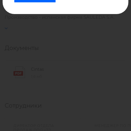
Производство - испанская фирма SAULEDA S.A.
Документы
Cintas
1,6 мб
Сотрудники
ДИРЕКТОР ОТДЕЛА
МЕНЕДЖЕР ПО 
ПРОДАЖ ООО «ТД