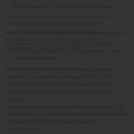
мылом водой 30°С, после чего смыть мыло;
Всегда давайте ткани полностью высохнуть,
прежде чем свернуть или сложить ее;
Важно: кислотные дожди, птичий помет и
Не используйте абразивные чистящие средства;
абразивная стирка ткани может привести к
Можно использовать средства, содержащие
повреждению защитного покрытия.
кислоты, растворители, слабые щелочи, а также
химическую чистку;
Зимой храните тент в чехле.
Мы рады сообщить, что, специально для своих
клиентов, специалисты компании SAULEDA S.A.
разработали мобильное приложение с полной
информацией о коллекциях, цветах тканей и
новинках.
Установив приложение на мобильный телефон, Вы
получите доступ ко всей необходимой информации
о тканях SAULEDA непосредственно от
производителя.