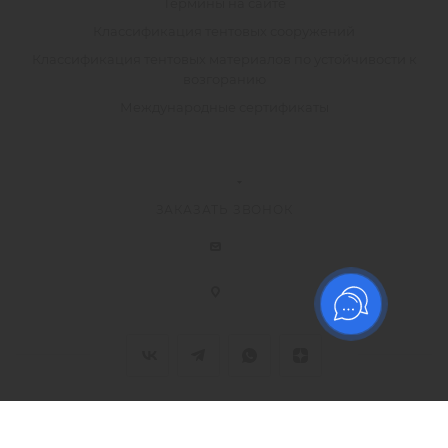
Термины на сайте
Классификация тентовых сооружений
Классификация тентовых материалов по устойчивости к
возгоранию
Международные сертификаты
ЗАКАЗАТЬ ЗВОНОК
2026 © ООО Торговый дом "Технический Текстиль", Все