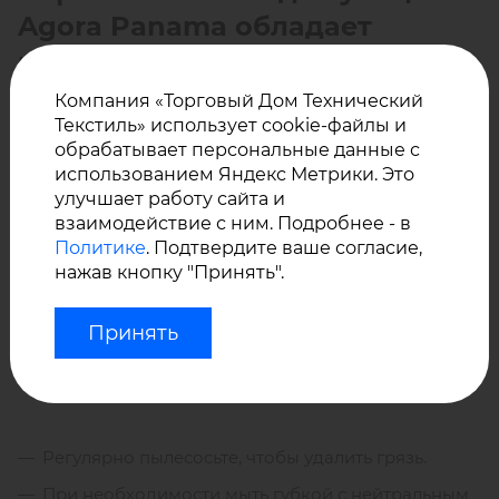
Agora Panama обладает
великолепными
характеристиками:
Компания «Торговый Дом Технический
Текстиль» использует cookie-файлы и
обрабатывает персональные данные с
Водостойкость
использованием Яндекс Метрики. Это
Высокая УФ устойчивость
улучшает работу сайта и
взаимодействие с ним. Подробнее - в
Воздухопроницаемость
Политике
. Подтвердите ваше согласие,
Долговечность
нажав кнопку "Принять".
Устойчивость к образованию пятен, плесени,
грибка.
Уход за материалом Агора
Принять
Панама от завода Сауледа:
Регулярно пылесосьте, чтобы удалить грязь.
При необходимости мыть губкой с нейтральным