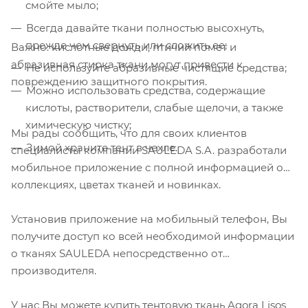
смойте мыло;
нажав кнопку "Принять".
Всегда давайте ткани полностью высохнуть,
Принять
прежде чем свернуть или сложить ее;
Важно: кислотные дожди, птичий помет и
абразивная стирка ткани могут привести к
Не используйте абразивные чистящие средства;
повреждению защитного покрытия.
Можно использовать средства, содержащие
кислоты, растворители, слабые щелочи, а также
химическую чистку;
Мы рады сообщить, что для своих клиентов
Зимой храните тент в чехле.
специалисты компании SAULEDA S.A. разработали
мобильное приложение с полной информацией о
коллекциях, цветах тканей и новинках.
Установив приложение на мобильный телефон, Вы
получите доступ ко всей необходимой информации
о тканях SAULEDA непосредственно от
производителя.
У нас Вы можете купить тентовую ткань Agora Lisos