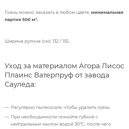
Ткань можно заказать в любом цвете,
минимальная
партия
500 м².
Ширина рулона (см): 132 / 155.
Уход за материалом Агора Лисос
Плаинс Ватерпруф от завода
Сауледа:
Компания «Торговый Дом Технический
Текстиль» использует cookie-файлы и
обрабатывает персональные данные с
использованием Яндекс Метрики. Это
Регулярно пылесосьте, чтобы удалить грязь.
улучшает работу сайта и
При необходимости помойте губкой с
взаимодействие с ним. Подробнее - в
нейтральным мылом водой 30°С, после чего
Политике
. Подтвердите ваше согласие,