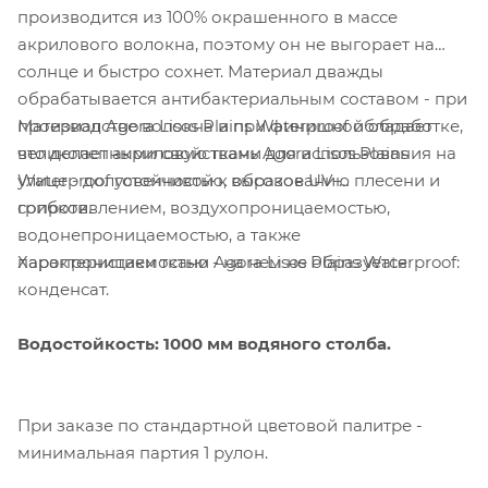
производится из 100% окрашенного в массе
акрилового волокна, поэтому он не выгорает на
солнце и быстро сохнет. Материал дважды
обрабатывается антибактериальным составом - при
Материал Agora Lisos Plains Waterproof обладает
производстве волокна и при финишной обработке,
великолепными свойствами для использования на
что делает акриловую ткань Agora Lisos Plains
улице - долговечностью, высокое UV-
Waterproof устойчивой к образованию плесени и
сопротивлением, воздухопроницаемостью,
грибков.
водонепроницаемостью, а также
Характеристики ткани Agora Lisos Plains Waterproof:
паропроницаемостью - на нем не образуется
конденсат.
Водостойкость: 1000 мм водяного столба.
При заказе по стандартной цветовой палитре -
минимальная партия 1 рулон.