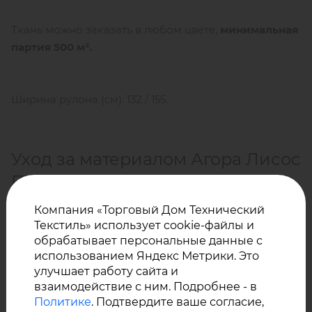
Ткань можно заказать в любом цвете,
минимальная
партия
500 м².
Ширина рулона (см): 132 / 155.
Уход за материалом Агора Лисос
Плаинс Ватерпруф от завода
Сауледа:
Компания «Торговый Дом Технический
Текстиль» использует cookie-файлы и
обрабатывает персональные данные с
использованием Яндекс Метрики. Это
Регулярно пылесосьте, чтобы удалить грязь.
улучшает работу сайта и
При необходимости помойте губкой с
взаимодействие с ним. Подробнее - в
нейтральным мылом водой 30°С, после чего
Политике
. Подтвердите ваше согласие,