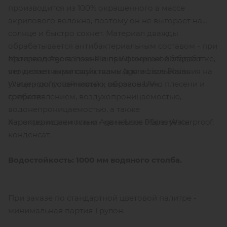
производится из 100% окрашенного в массе
акрилового волокна, поэтому он не выгорает на
солнце и быстро сохнет. Материал дважды
обрабатывается антибактериальным составом - при
Материал Agora Lisos Plains Waterproof обладает
производстве волокна и при финишной обработке,
великолепными свойствами для использования на
что делает акриловую ткань Agora Lisos Plains
улице - долговечностью, высокое UV-
Waterproof устойчивой к образованию плесени и
сопротивлением, воздухопроницаемостью,
грибков.
водонепроницаемостью, а также
Характеристики ткани Agora Lisos Plains Waterproof:
паропроницаемостью - на нем не образуется
конденсат.
Водостойкость: 1000 мм водяного столба.
При заказе по стандартной цветовой палитре -
минимальная партия 1 рулон.