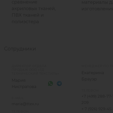
сравнение
материалы д
акриловых тканей,
изготовлени
ПВХ тканей и
полиэстера
Сотрудники
ДИРЕКТОР ОТДЕЛА
МЕНЕДЖЕР ПО 
ПРОДАЖ ООО «ТД
Екатерина
ТЕХНИЧЕСКИЙ ТЕКСТИЛЬ»
Брауэр
Мария
Нистратова
ТЕЛЕФОН
+7 (499) 288-77-
E-MAIL
209
maria@ttex.ru
+ 7 (926) 929-45
ТЕЛЕФОН