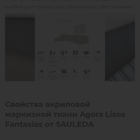
особой долговечностью, прочностью, обеспечивают
высокий уровень защиты от солнца, атмосферных
осадков и жаркой погоды. Широкая гамма –
более
100
расцветок с принтом «полоска» разной
ширины
- позволит подобрать решение в любом
стиле.
Свойства акриловой
маркизной ткани
Agora
Lisos
Fantasias
от
SAULEDA