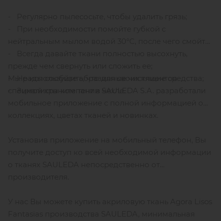
- Регулярно пылесосьте, чтобы удалить грязь;
- При необходимости помойте губкой с
нейтральным мылом водой 30°С, после чего смойте;
- Всегда давайте ткани полностью высохнуть,
прежде чем свернуть или сложить ее;
Мы рады сообщить, что для своих клиентов
- Не используйте абразивные чистящие средства;
специалисты компании SAULEDA S.A. разработали
- Зимой храните тент в чехле.
мобильное приложение с полной информацией о
коллекциях, цветах тканей и новинках.
Установив приложение на мобильный телефон, Вы
получите доступ ко всей необходимой информации
о тканях SAULEDA непосредственно от
производителя.
У нас Вы можете купить акриловую ткань Agora Lisos
Fantasias производства SAULEDA, минимальная