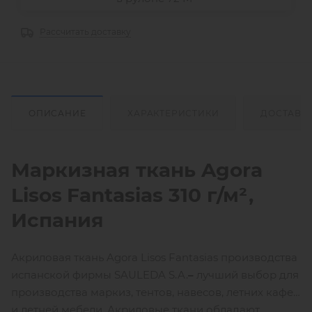
Рассчитать доставку
ОПИСАНИЕ
ХАРАКТЕРИСТИКИ
ДОСТАВК
Маркизная ткань
Agora
Lisos
Fantasias
310 г/м²
,
Испания
Акриловая ткань Agora Lisos Fantasias производства
испанской фирмы SAULEDA S.A.
–
лучший выбор для
производства маркиз, тентов, навесов, летних кафе
и летней мебели. Акриловые ткани обладают