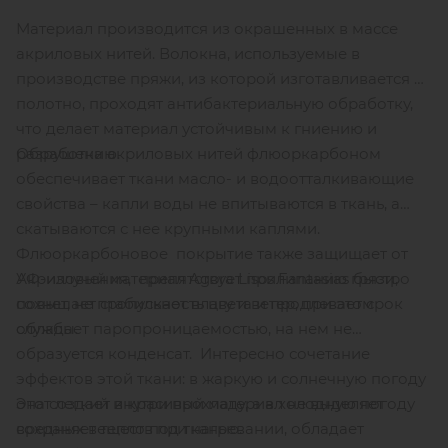
Материал производится из окрашенных в массе
акриловых нитей. Волокна, используемые в
производстве пряжи, из которой изготавливается
полотно, проходят антибактериальную обработку,
что делает материал устойчивым к гниению и
Обработка акриловых нитей флюоркарбоном
разрушению.
обеспечивает ткани масло- и водоотталкивающие
свойства – капли воды не впитываются в ткань, а
скатываются с нее крупными каплями.
Флюоркарбоновое покрытие также защищает от
Акриловый материал Agora Lisos Fantasias быстро
УФ-излучения, препятствует прилипанию грязи,
сохнет, не пропускает влагу и ветер, при этом
повышает стабильность цвета и продлевает срок
обладает паропроницаемостью, на нем не
службы.
образуется конденсат. Интересно сочетание
эффектов этой ткани: в жаркую и солнечную погоду
Этот легкий и красивый материал не выделяет
она создает внутри прохладу, а в холодную погоду
вредных веществ при нагревании, обладает
сохраняет тепло под тканью.