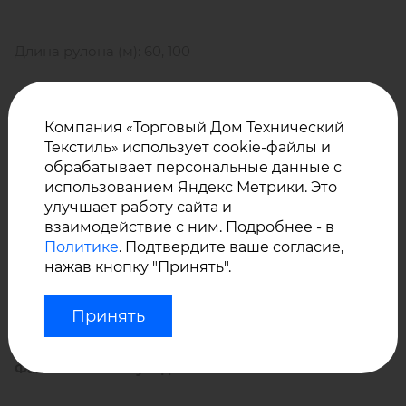
Длина рулона (м): 60, 100
Ширина рулона (см): 120
Компания «Торговый Дом Технический
Текстиль» использует cookie-файлы и
обрабатывает персональные данные с
использованием Яндекс Метрики. Это
Цветовая гамма: более 100 расцветок с принтом
улучшает работу сайта и
«полоска»
взаимодействие с ним. Подробнее - в
Политике
. Подтвердите ваше согласие,
нажав кнопку "Принять".
Принять
Уход за акриловой тканью Агора Лисос
Фантасиас от Сауледа: